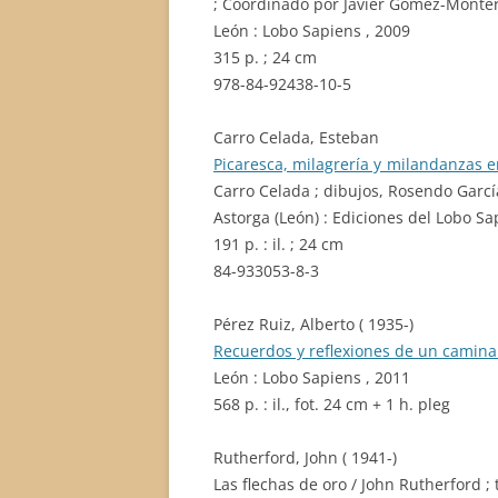
; Coordinado por Javier Gómez-Monte
León : Lobo Sapiens , 2009
315 p. ; 24 cm
978-84-92438-10-5
Carro Celada, Esteban
Picaresca, milagrería y milandanzas e
Carro Celada ; dibujos, Rosendo Gar
Astorga (León) : Ediciones del Lobo Sa
191 p. : il. ; 24 cm
84-933053-8-3
Pérez Ruiz, Alberto ( 1935-)
Recuerdos y reflexiones de un camina
León : Lobo Sapiens , 2011
568 p. : il., fot. 24 cm + 1 h. pleg
Rutherford, John ( 1941-)
Las flechas de oro / John Rutherford ; 