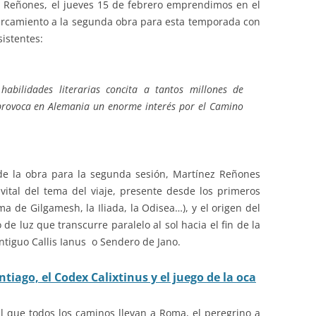
z Reñones, el jueves 15 de febrero emprendimos en el
cercamiento a la segunda obra para esta temporada con
sistentes:
abilidades literarias concita a tantos millones de
 provoca en Alemania un enorme interés por el Camino
de la obra para la segunda sesión, Martínez Reñones
 vital del tema del viaje, presente desde los primeros
a de Gilgamesh, la Iliada, la Odisea…), y el origen del
e luz que transcurre paralelo al sol hacia el fin de la
ntiguo Callis Ianus o Sendero de Jano.
ntiago, el Codex Calixtinus y el juego de la oca
l que todos los caminos llevan a Roma, el peregrino a