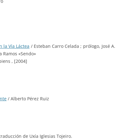
ro
n la Vía Láctea
/ Esteban Carro Celada ; prólogo, José A.
cía Ramos «Sendo»
piens , [2004]
nte
/ Alberto Pérez Ruiz
traducción de Uxía Iglesias Tojeiro.