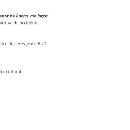
tenor de
Bueno, me largo
:
iritual de occidente
tro de seres ¿extraños?
o
or cultural