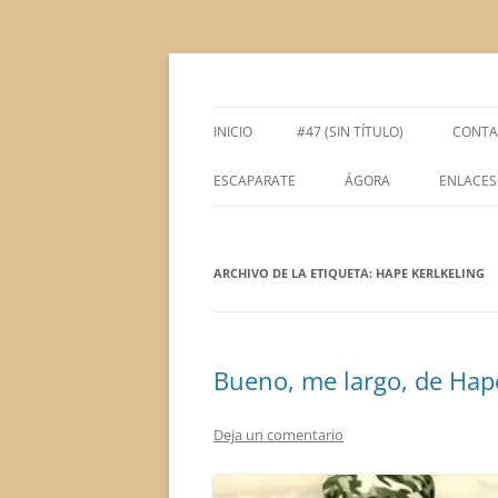
Saltar
al
contenido
Espacio de la Universidad de León dedicado 
tULEctura
INICIO
#47 (SIN TÍTULO)
CONTA
ESCAPARATE
ÁGORA
ENLACES
ÁGORA ACADÉMICA
ARCHIVO DE LA ETIQUETA:
ÁGORA LITERARIA
HAPE KERLKELING
Bueno, me largo, de Hape
Deja un comentario