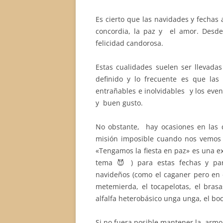
Es cierto que las navidades y fechas
concordia, la paz y el amor. Desde
felicidad candorosa.
Estas cualidades suelen ser llevada
definido y lo frecuente es que las 
entrañables e inolvidables y los eve
y buen gusto.
No obstante, hay ocasiones en las q
misión imposible cuando nos vemos
«Tengamos la fiesta en paz» es una 
tema 😈 ) para estas fechas y par
navideños (como el caganer pero en co
metemierda, el tocapelotas, el bras
alfalfa heterobásico unga unga, el b
Si no fuera posible mantener la arm