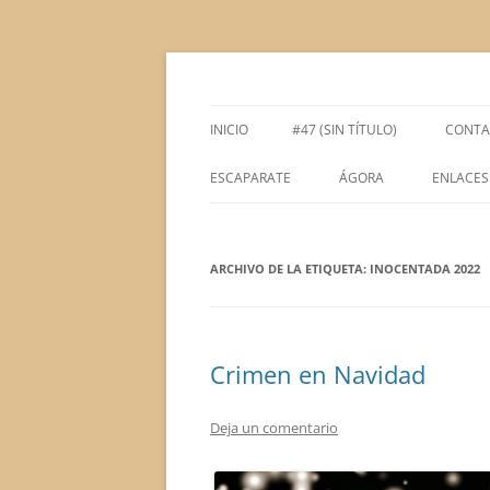
Saltar
al
contenido
Espacio de la Universidad de León dedicado 
tULEctura
INICIO
#47 (SIN TÍTULO)
CONTA
ESCAPARATE
ÁGORA
ENLACES
ÁGORA ACADÉMICA
ARCHIVO DE LA ETIQUETA:
ÁGORA LITERARIA
INOCENTADA 2022
Crimen en Navidad
Deja un comentario