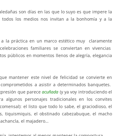
 aledañas son días en las que lo suyo es que impere la
 todos los medios nos invitan a la bonhomía y a la
s a la práctica en un marco estético muy claramente
celebraciones familiares se conviertan en vivencias
ntos públicos en momentos llenos de alegría, elegancia
ue mantener este nivel de felicidad se convierte en
 comprometidos a asistir a determinados banquetes.
expresión que parece
acuñada
(y ya voy introduciendo el
a algunos personajes tradicionales en los convites
mensal): el listo que todo lo sabe, el graciodioso, el
as, tiquismiquis, el obstinado cabezabuque, el macho
ocachancla, el majadero…
onía, intentemos al menos m
antener la compostura.