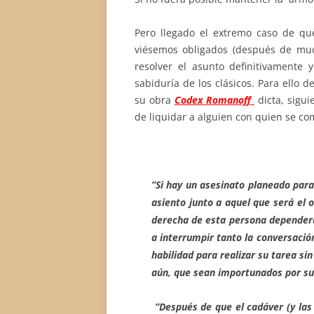
Pero llegado el extremo caso de qu
viésemos obligados (después de muc
resolver el asunto definitivament
sabiduría de los clásicos. Para ello 
su obra
Codex
Romanoff
dicta, sigui
de liquidar a alguien con quien se c
”S
i hay un asesinato planeado par
asiento junto a aquel que será el o
derecha de esta persona dependerá
a interrumpir tanto la conversació
habilidad para realizar su tarea s
aún, que sean importunados por su
“Después de que el cadáver (y las 