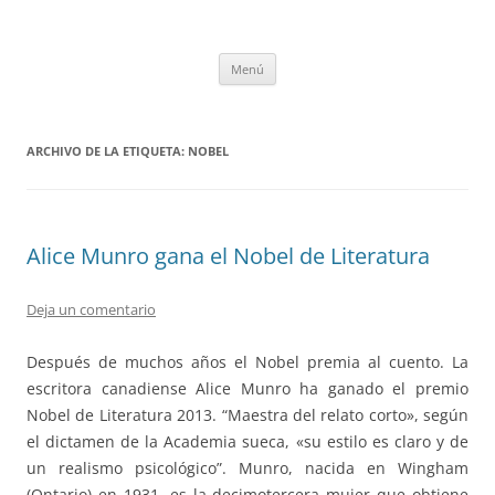
Saltar
al
tULEctura
contenido
Espacio de la Universidad de León dedicado a la lectura
Menú
ARCHIVO DE LA ETIQUETA:
NOBEL
Alice Munro gana el Nobel de Literatura
Deja un comentario
Después de muchos años el Nobel premia al cuento. La
escritora canadiense Alice Munro ha ganado el premio
Nobel de Literatura 2013. “Maestra del relato corto», según
el dictamen de la Academia sueca, «su estilo es claro y de
un realismo psicológico”. Munro, nacida en Wingham
(Ontario) en 1931, es la decimotercera mujer que obtiene