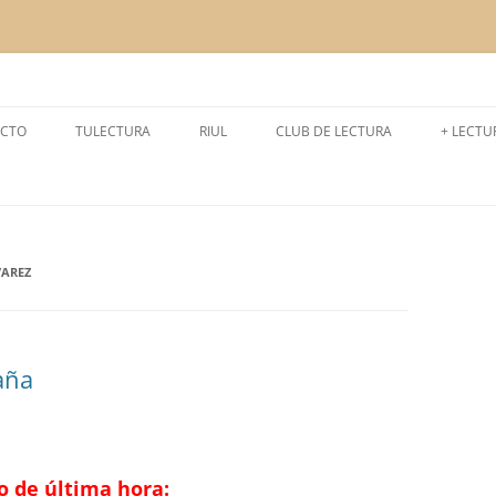
a la lectura
CTO
TULECTURA
RIUL
CLUB DE LECTURA
+ LECTU
CURSO 2024-2025
LEEMOS
CURSO 2025-2026
LECTUR
CURSO 2023-2024
EXPERI
VAREZ
CURSO 2022-2023
CURSO 2021- 2022
aña
CURSO 2020- 2021
CURSO 2019-2020
o de última hora:
CURSO 2018-2019