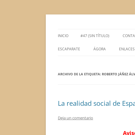
Saltar
al
contenido
Espacio de la Universidad de León dedicado 
tULEctura
INICIO
#47 (SIN TÍTULO)
CONTA
ESCAPARATE
ÁGORA
ENLACES
ÁGORA ACADÉMICA
ARCHIVO DE LA ETIQUETA:
ÁGORA LITERARIA
ROBERTO JÁÑEZ ÁL
La realidad social de Esp
Deja un comentario
Avis