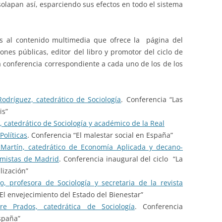
e solapan así, esparciendo sus efectos en todo el sistema
es al contenido multimedia que ofrece la página del
ones públicas, editor del libro y promotor del ciclo de
 conferencia correspondiente a cada uno de los de los
dríguez, catedrático de Sociología
. Conferencia “Las
is”
l, catedrático de Sociología y académico de la Real
olíticas
. Conferencia “El malestar social en España”
 Martín, catedrático de Economía Aplicada y decano-
omistas de Madrid
. Conferencia inaugural del ciclo “La
lización”
o, profesora de Sociología y secretaria de la revista
“El envejecimiento del Estado del Bienestar”
re Prados, catedrática de Sociología
. Conferencia
España”