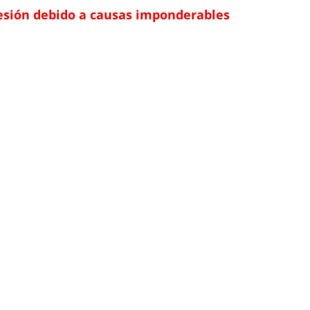
esión debido a causas imponderables
CURSO 2017-2018
CURSO 2016-2017
CURSO 2015-2016
CURSO 2014-2015
CURSO 2013-2014