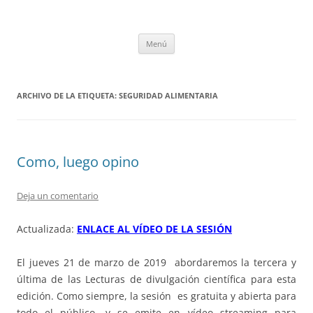
Saltar
al
tULEctura
contenido
Espacio de la Universidad de León dedicado a la lectura
Menú
ARCHIVO DE LA ETIQUETA:
SEGURIDAD ALIMENTARIA
Como, luego opino
Deja un comentario
Actualizada:
ENLACE AL VÍDEO DE LA SESIÓN
El jueves 21 de marzo de 2019 abordaremos la tercera y
última de las Lecturas de divulgación científica para esta
edición. Como siempre, la sesión es gratuita y abierta para
todo el público, y se emite en vídeo streaming para