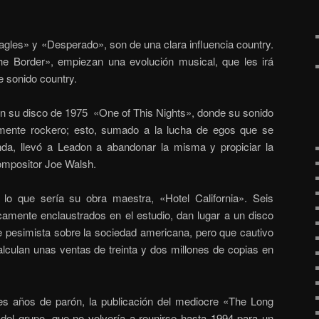
agles» y «Desperado», son de una clara influencia country.
e Border», empiezan una evolución musical, que les irá
e sonido country.
n su disco de 1975 «One of This Nights», donde su sonido
ente rockero; esto, sumado a la lucha de egos que se
da, llevó a Leadon a abandonar la misma y propiciar la
compositor Joe Walsh.
lo que sería su obra maestra, «Hotel California». Seis
camente enclaustrados en el estudio, dan lugar a un disco
e pesimista sobre la sociedad americana, pero que cautivo
alculan unas ventas de treinta y dos millones de copias en
s años de parón, la publicación del mediocre «The Long
del grupo, que no volvería a reunirse hasta 1994 para un