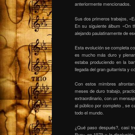
anteriormente mencionados.
Sus dos primeros trabajos, «E
En su siguiente álbum «On th
alejando paulatinamente de es
Esta evolución se completa co
es mucho más duro y plenam
estaba produciendo en la ban
llegada del gran guitarrista y 
Con estos mimbres afrontan 
meses de duro trabajo, practi
extraordinario, con un mensaj
al público por completo , se c
todo el mundo.
¿Qué paso después?, casi tre
Run» en 1979 y la disolución 