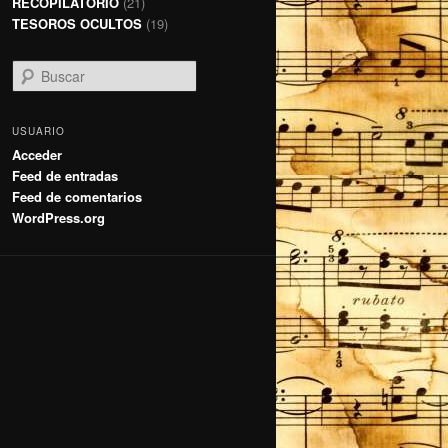
RECOPILATORIO
(21)
TESOROS OCULTOS
(19)
B
u
s
c
USUARIO
a
Acceder
r
Feed de entradas
Feed de comentarios
WordPress.org