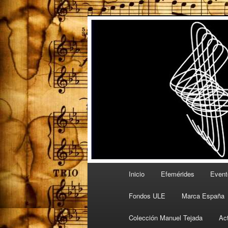
Ir
Ir
Espacio de la Universidad de L
al
al
contenido
contenido
PartitULE
principal
secundario
Menú
Inicio
Efemérides
Event
principal
Fondos ULE
Marca España
Colección Manuel Tejada
Ac