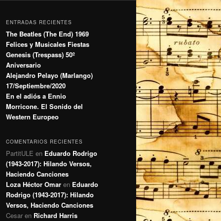
ENTRADAS RECIENTES
The Beatles (The End) 1969
Felices y Musicales Fiestas
Genesis (Trespass) 50º
Aniversario
Alejandro Pelayo (Marlango)
17/Septiembre/2020
En el adiós a Ennio
Morricone. El Sonido del
Western Europeo
COMENTARIOS RECIENTES
PartitULE
en
Eduardo Rodrigo
(1943-2017): Hilando Versos,
Haciendo Canciones
Loza Héctor Omar
en
Eduardo
Rodrigo (1943-2017): Hilando
Versos, Haciendo Canciones
Cesar
en
Richard Harris