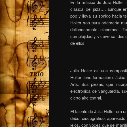
En la música de
Julia Holter
n
clásica, del jazz,… aunque en 
pop
y lleva su sonido hacia t
Holter
son pura orfebrería mus
delicadamente elaborada. T
complejidad y viceversa, desl
de ellos.
Julia Holter es una composit
Holter tiene formación clásica 
Arts. Sus piezas, que incor
electrónica de vanguardia, su
cierto aire teatral.
El talento de Julia Holter era
debut discográfico, aparecido 
lejos, con voces que se manif