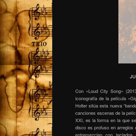
JU
Con «Loud City Song» (2013)
iconografía de la película «G
Holter sitúa esta nueva “band
canciones escenas de la pelícu
XXI, es la forma en la que se
disco es profuso en arreglos
entremezclan con teclados