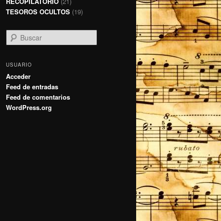
RECOPILATORIO
(21)
TESOROS OCULTOS
(19)
B
u
s
c
USUARIO
a
Acceder
r
Feed de entradas
Feed de comentarios
WordPress.org