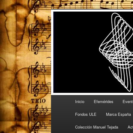
Ir
Ir
Espacio de la Universidad de L
al
al
contenido
contenido
PartitULE
principal
secundario
Menú
Inicio
Efemérides
Event
principal
Fondos ULE
Marca España
Colección Manuel Tejada
Ac