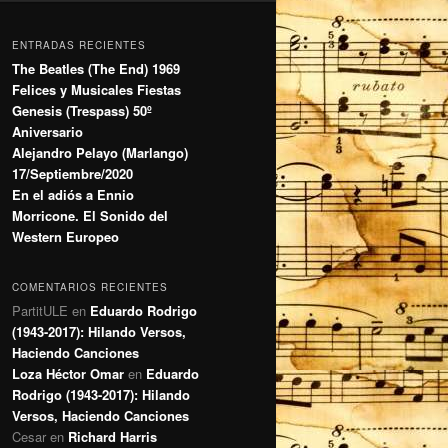
ENTRADAS RECIENTES
The Beatles (The End) 1969
Felices y Musicales Fiestas
Genesis (Trespass) 50º
Aniversario
Alejandro Pelayo (Marlango)
17/Septiembre/2020
En el adiós a Ennio
Morricone. El Sonido del
Western Europeo
COMENTARIOS RECIENTES
PartitULE
en
Eduardo Rodrigo
(1943-2017): Hilando Versos,
Haciendo Canciones
Loza Héctor Omar
en
Eduardo
Rodrigo (1943-2017): Hilando
Versos, Haciendo Canciones
Cesar
en
Richard Harris