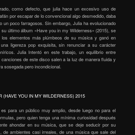
erado, como defecto, que julia hace un excesivo uso de
 afán por escapar de lo convencional algo desmedido, daba
ro un poco farragosos. Sin embargo, Julia ha evolucionado
n su último álbum «Have you in my Wilderness» (2015), se
jó los elementos más plúmbeos de su música y ganó en
 una ligereza pop exquisita, sin renunciar a su carácter
níricos. Julia Intentó en este trabajo, un equilibrio entre
s canciones de este disco salen a la luz de manera fluida y
ra sosegada pero incondicional.
R (HAVE YOU IN MY WILDERNESS) 2015
 es para un público muy amplio, desde luego no para el
fórmulas, pero quien tenga una mínima curiosidad después
tente ahondar en su música, que se deje seducir por su
, de ambientes casi irreales, de una música que sale del