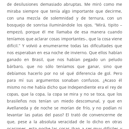
de desilusiones demasiado abruptas. Me miró como me
miraba siempre que tenía algo importante que decirme,
con una mezcla de solemnidad y de ternura, con un
bosquejo de sonrisa iluminándole los ojos. “Mirá, tipito –
empezó, porque él me llamaba de esa manera cuando
teníamos que aclarar cosas importantes-, que la cosa viene
difícil.” Y volvió a enumerarme todas las dificultades que
nos esperaban en esa noche de invierno. Que ellos habían
ganado en Brasil, que nos habían pegado un peludo
bárbaro, que no sólo teníamos que ganar, sino que
debíamos hacerlo por no sé qué diferencia de gol. Pero
para mí sus argumentos sonaban confusos. ¿Acaso él
mismo no me había dicho que Independiente era el rey de
copas, que la copa, la copa se mira y no se toca, que los
brasileños nos tenían un miedo descomunal, y que en
Avellaneda y de noche se morían de frío, y no podían ni
levantar las patas del paso? El trató de convencerme de
que, pese a la absoluta veracidad de lo dicho en otras
ocasiones, esta noche las cosas iban a ser muy difíciles y