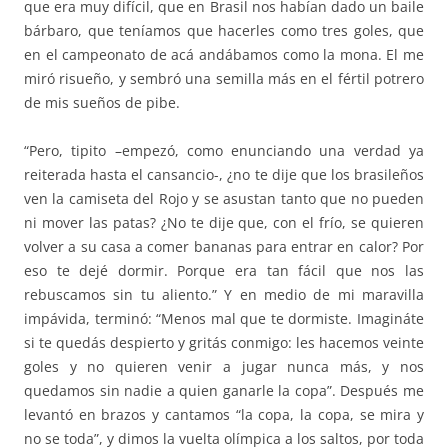
que era muy difícil, que en Brasil nos habían dado un baile
bárbaro, que teníamos que hacerles como tres goles, que
en el campeonato de acá andábamos como la mona. El me
miró risueño, y sembró una semilla más en el fértil potrero
de mis sueños de pibe.
“Pero, tipito –empezó, como enunciando una verdad ya
reiterada hasta el cansancio-, ¿no te dije que los brasileños
ven la camiseta del Rojo y se asustan tanto que no pueden
ni mover las patas? ¿No te dije que, con el frío, se quieren
volver a su casa a comer bananas para entrar en calor? Por
eso te dejé dormir. Porque era tan fácil que nos las
rebuscamos sin tu aliento.” Y en medio de mi maravilla
impávida, terminó: “Menos mal que te dormiste. Imagináte
si te quedás despierto y gritás conmigo: les hacemos veinte
goles y no quieren venir a jugar nunca más, y nos
quedamos sin nadie a quien ganarle la copa”. Después me
levantó en brazos y cantamos “la copa, la copa, se mira y
no se toda”, y dimos la vuelta olímpica a los saltos, por toda