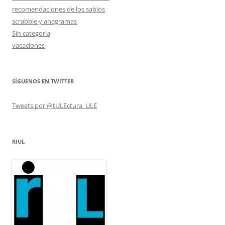
recomendaciones de los sabios
scrabble y anagramas
Sin categoría
vacaciones
SÍGUENOS EN TWITTER
Tweets por @tULEctura_ULE
RIUL