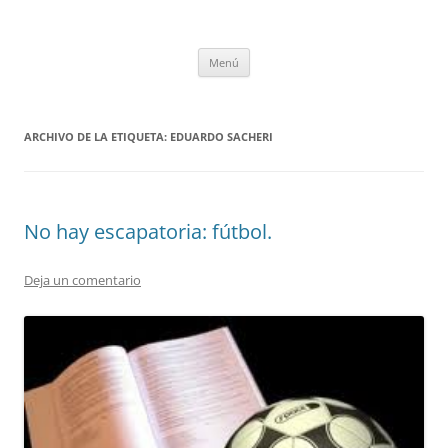
Saltar
al
tULEctura
contenido
Espacio de la Universidad de León dedicado a la lectura
Menú
ARCHIVO DE LA ETIQUETA:
EDUARDO SACHERI
No hay escapatoria: fútbol.
Deja un comentario