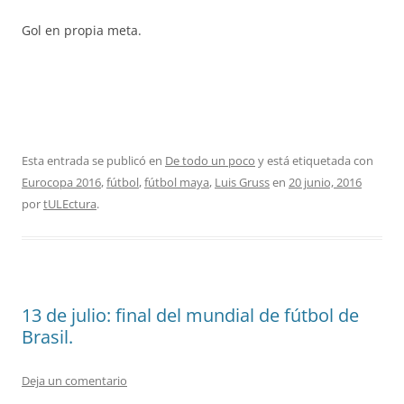
Gol en propia meta.
Esta entrada se publicó en
De todo un poco
y está etiquetada con
Eurocopa 2016
,
fútbol
,
fútbol maya
,
Luis Gruss
en
20 junio, 2016
por
tULEctura
.
13 de julio: final del mundial de fútbol de
Brasil.
Deja un comentario