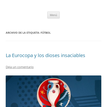
Saltar
al
tULEctura
contenido
Espacio de la Universidad de León dedicado a la lectura
Menú
ARCHIVO DE LA ETIQUETA:
FÚTBOL
La Eurocopa y los dioses insaciables
Deja un comentario