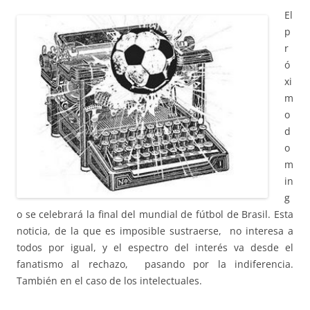
El
p
r
ó
xi
m
o
d
o
m
in
g
o se celebrará la final del mundial de fútbol de Brasil. Esta
noticia, de la que es imposible sustraerse, no interesa a
todos por igual, y el espectro del interés va desde el
fanatismo al rechazo, pasando por la indiferencia.
También en el caso de los intelectuales.