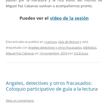
pasión por la literatura y la rica visión del mundo de
Miguel Paz Cabanas vuelvan a acompañarnos pronto.
Puedes ver el
vídeo de la sesión
Esta entrada se publicó en
+Lectura
,
club de lectura
y está
etiquetada con
Ángeles detectives y otros fracasados
,
bibliobús
,
Miguel Paz Cabanas
en
14 noviembre, 2016
por
tULEctura
.
Angeles, detectives y otros fracasados:
Coloquio participativo de guía a la lectura
Deja un comentario