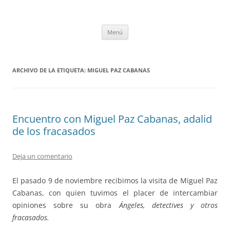
Saltar
al
tULEctura
contenido
Espacio de la Universidad de León dedicado a la lectura
Menú
ARCHIVO DE LA ETIQUETA:
MIGUEL PAZ CABANAS
Encuentro con Miguel Paz Cabanas, adalid
de los fracasados
Deja un comentario
El pasado 9 de noviembre recibimos la visita de Miguel Paz
Cabanas, con quien tuvimos el placer de intercambiar
opiniones sobre su obra
Ángeles, detectives y otros
fracasados.