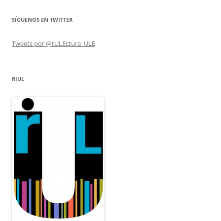
SÍGUENOS EN TWITTER
Tweets por @tULEctura_ULE
RIUL