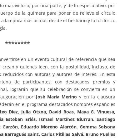
 lo maravilloso, por una parte, y de lo especulativo, por
uerpo de la quimera para poner de relieve el círculo
a la época más actual, desde el bestiario y lo folclórico
gía.
********
nvertirse en un evento cultural de referencia que sea
crean y quienes leen, con la posibilidad, incluso, de
 reducidos con autoras y autores de interés. En esta
ntena de participantes, con destacados premios y
onal, lograrán que su celebración se convierta en un
nauguración por
José María Merino
y en la clausura
cederán en el programa destacados nombres españoles
teo Díez, Julia Otxoa, David Roas, Maya G. Vinuesa,
cia Esteban Erlés, Ismael Martínez Biurrun, Santiago
uiz Garzón, Eduardo Moreno Alarcón, Gemma Solsona
a Barragués Sainz, Carlos Pitillas Salvá, Bruno Puelles