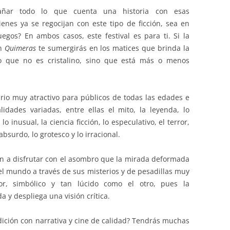
añar todo lo que cuenta una historia con esas
ienes ya se regocijan con este tipo de ficción, sea en
juegos? En ambos casos, este festival es para ti. Si la
en
Quimeras
te sumergirás en los matices que brinda la
o que no es cristalino, sino que está más o menos
rario muy atractivo para públicos de todas las edades e
idades variadas, entre ellas el mito, la leyenda, lo
 lo inusual, la ciencia ficción, lo especulativo, el terror,
absurdo, lo grotesco y lo irracional.
n a disfrutar con el asombro que la mirada deformada
del mundo a través de sus misterios y de pesadillas muy
dor, simbólico y tan lúcido como el otro, pues la
 y despliega una visión crítica.
dición con narrativa y cine de calidad? Tendrás muchas