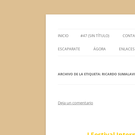
Saltar
al
contenido
Espacio de la Universidad de León dedicado 
tULEctura
INICIO
#47 (SIN TÍTULO)
CONTA
ESCAPARATE
ÁGORA
ENLACES
ÁGORA ACADÉMICA
ARCHIVO DE LA ETIQUETA:
ÁGORA LITERARIA
RICARDO SUMALAV
Deja un comentario
I Festival Inter