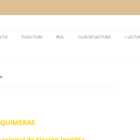
a la lectura
CTO
TULECTURA
RIUL
CLUB DE LECTURA
+ LECTU
CURSO 2024-2025
LEEMOS
CURSO 2025-2026
LECTUR
CURSO 2023-2024
EXPERI
IA
CURSO 2022-2023
CURSO 2021- 2022
CURSO 2020- 2021
QUIMERAS
CURSO 2019-2020
nacional de Ficción Insólita
CURSO 2018-2019