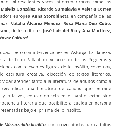
nen sobresalientes voces latinoamericanas como las
Maielis González, Ricardo Sumalavia y Valeria Correa
rradora europea
Anna Storobinets
; en compañía de las
inar, Natalia Álvarez Méndez, Rosa María Díez Cobo,
erano,
de los editores
José Luis del Río y Ana Martínez,
ltavoz Cultural
.
ciudad, pero con intervenciones en Astorga, La Bañeza,
liz de Torío, Villablino, Villaobispo de las Regueras y
iones con relevantes figuras de lo insólito, coloquios,
e escritura creativa, disección de textos literarios,
olvidar atender tanto a la literatura de adultos como a
es reivindicar una literatura de calidad que permite
a y, a la vez, educar no solo en el hábito lector, sino
etencia literaria que posibilite a cualquier persona
presentadas bajo el prisma de lo insólito.
e Microrrelato Insólito
, con convocatorias para adultos