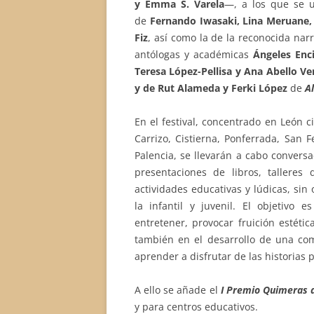
y Emma S. Varela
—, a los que se u
de
Fernando Iwasaki, Lina Meruane, 
Fiz
, así como la de la reconocida na
antólogas y académicas
Ángeles Enc
Teresa López-Pellisa y Ana Abello V
y de Rut Alameda y Ferki López
de
A
En el festival, concentrado en León 
Carrizo, Cistierna, Ponferrada, San Fe
Palencia, se llevarán a cabo conversac
presentaciones de libros, talleres d
actividades educativas y lúdicas, sin 
la infantil y juvenil. El objetivo 
entretener, provocar fruición estétic
también en el desarrollo de una comp
aprender a disfrutar de las historias 
A ello se añade el
I Premio Quimeras d
y para centros educativos.