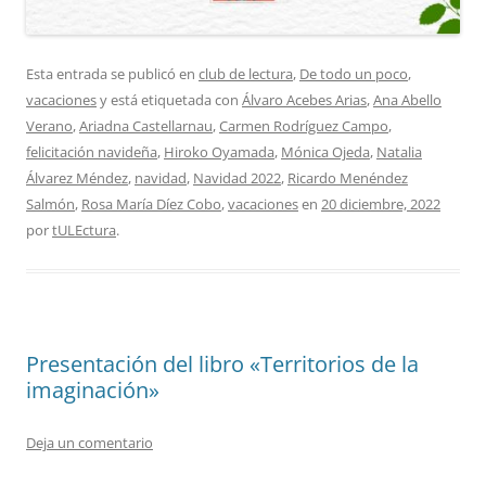
Esta entrada se publicó en
club de lectura
,
De todo un poco
,
vacaciones
y está etiquetada con
Álvaro Acebes Arias
,
Ana Abello
Verano
,
Ariadna Castellarnau
,
Carmen Rodríguez Campo
,
felicitación navideña
,
Hiroko Oyamada
,
Mónica Ojeda
,
Natalia
Álvarez Méndez
,
navidad
,
Navidad 2022
,
Ricardo Menéndez
Salmón
,
Rosa María Díez Cobo
,
vacaciones
en
20 diciembre, 2022
por
tULEctura
.
Presentación del libro «Territorios de la
imaginación»
Deja un comentario