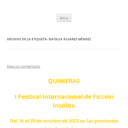
Saltar
al
tULEctura
contenido
Espacio de la Universidad de León dedicado a la lectura
Menú
ARCHIVO DE LA ETIQUETA:
NATALIA ÁLVAREZ MÉNDEZ
Deja un comentario
QUIMERAS
I Festival Internacional de Ficción
Insólita
Del 16 al 29 de octubre de 2023 en las provincias