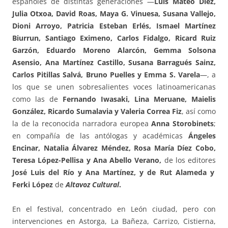
españoles de distintas generaciones —
Luis Mateo Díez,
Julia Otxoa, David Roas, Maya G. Vinuesa, Susana Vallejo,
Dioni Arroyo, Patricia Esteban Erlés, Ismael Martínez
Biurrun, Santiago Eximeno, Carlos Fidalgo, Ricard Ruiz
Garzón, Eduardo Moreno Alarcón, Gemma Solsona
Asensio, Ana Martínez Castillo, Susana Barragués Sainz,
Carlos Pitillas Salvá, Bruno Puelles y Emma S. Varela
—, a
los que se unen sobresalientes voces latinoamericanas
como las de
Fernando Iwasaki, Lina Meruane, Maielis
González, Ricardo Sumalavia y Valeria Correa Fiz
, así como
la de la reconocida narradora europea
Anna Storobinets
;
en compañía de las antólogas y académicas
Ángeles
Encinar, Natalia Álvarez Méndez, Rosa María Díez Cobo,
Teresa López-Pellisa y Ana Abello Verano,
de los editores
José Luis del Río y Ana Martínez, y de Rut Alameda y
Ferki López
de
Altavoz Cultural
.
En el festival, concentrado en León ciudad, pero con
intervenciones en Astorga, La Bañeza, Carrizo, Cistierna,