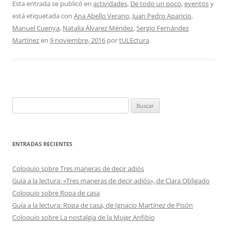
Esta entrada se publicó en
actividades
,
De todo un poco
,
eventos
y
está etiquetada con
Ana Abello Verano
,
Juan Pedro Aparicio
,
Manuel Cuenya
,
Natalia Álvarez Méndez
,
Sergio Fernández
Martínez
en
9 noviembre, 2016
por
tULEctura
.
Buscar:
ENTRADAS RECIENTES
Coloquio sobre Tres maneras de decir adiós
Guía a la lectura: «Tres maneras de decir adiós», de Clara Obligado
Coloquio sobre Ropa de casa
Guía a la lectura: Ropa de casa, de Ignacio Martínez de Pisón
Coloquio sobre La nostalgia de la Mujer Anfibio