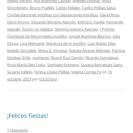
Abello Verano
,
Ana Martínez Castillo
,
Ángeles Encinar
,
Anna
Storobinets
,
Bruno Puelles
,
Carlos Fidalgo
,
Carlos Pitillas Salvá
,
Confabulaciones insólitas con fabulaciones insólitas
,
David Roas
,
Dioni Arroyo
,
Eduardo Moreno Alarcón
,
Emma S. Varela
,
Fernando
Iwasaki
,
ficción no realista
,
Gemma Solsona Asensio
,
I Premio
Quimeras de Microrrelato Insólito
,
Ismael Martínez Biurrun
,
Julia
Otxoa
,
Lina Meruane
,
literatura de lo insólito
,
Luis Mateo Díez
,
Maielis González
,
Maya G. Vinuesa
,
Natalia Álvarez Méndez
,
Patricia
Esteban Erlés
,
quimeras
,
Ricard Ruiz Garzón
,
Ricardo Sumalavia
,
Rosa María Díez Cobo
,
Santiago Eximeno
,
Susana Barragués Sainz
,
Susana Vallejo
,
Teresa López-Pellisa
,
Valeria Correa Fiz
en
16
octubre, 2023
por
tULEctura
.
¡Felices fiestas!
1 respuesta